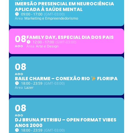
IMERSÃO PRESENCIAL EM NEUROCIÊNCIA
APLICADA À SAÚDE MENTAL
09:00 - 17:00
(GMT-03:00)
Área
Marketing e Empreendedorismo
08
FAMILY DAY, ESPECIAL DIA DOS PAIS
12:00 - 17:00
(GMT-03:00)
AGO
Área
Arte e Design
08
AGO
BAILE CHARME – CONEXÃO RIO
FLORIPA
18:00 - 23:59
(GMT-03:00)
Área
Lazer
08
AGO
DJ BRUNA PETRIBU – OPEN FORMAT VIBES
ANOS 2000
18:00 - 23:59
(GMT-03:00)