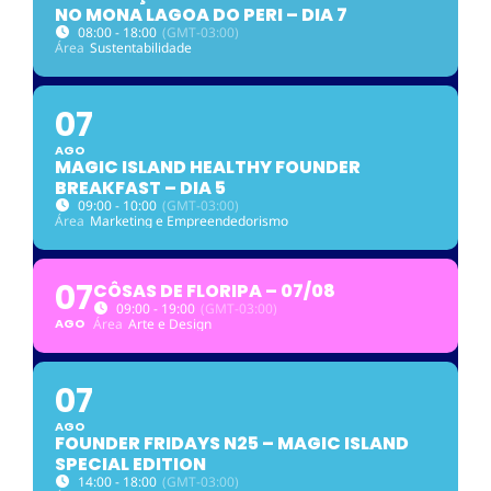
NO MONA LAGOA DO PERI – DIA 7
08:00 - 18:00
(GMT-03:00)
Área
Sustentabilidade
07
AGO
MAGIC ISLAND HEALTHY FOUNDER
BREAKFAST – DIA 5
09:00 - 10:00
(GMT-03:00)
Área
Marketing e Empreendedorismo
07
CÔSAS DE FLORIPA – 07/08
09:00 - 19:00
(GMT-03:00)
AGO
Área
Arte e Design
07
AGO
FOUNDER FRIDAYS N25 – MAGIC ISLAND
SPECIAL EDITION
14:00 - 18:00
(GMT-03:00)