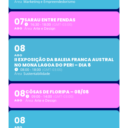
Área
Marketing e Empreendedorismo
07
SARAU ENTRE FENDAS
16:30 - 18:00
(GMT-03:00)
AGO
Área
Arte e Design
08
AGO
II EXPOSIÇÃO DA BALEIA FRANCA AUSTRAL
NO MONA LAGOA DO PERI – DIA 8
08:00 - 18:00
(GMT-03:00)
Área
Sustentabilidade
08
CÔSAS DE FLORIPA – 08/08
09:00 - 14:00
(GMT-03:00)
AGO
Área
Arte e Design
08
AGO